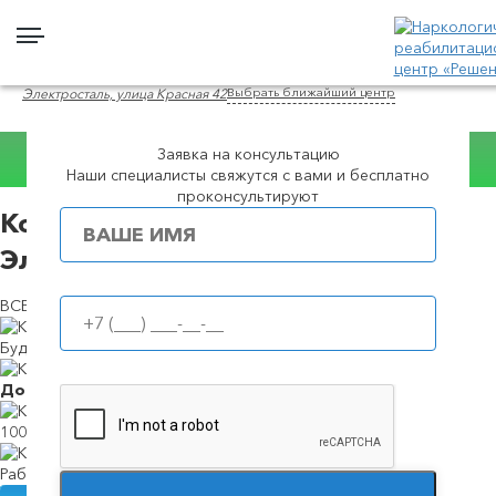
Выбрать ближайший центр
Электросталь, улица Красная 42
Заявка на консультацию
Наши специалисты свяжутся с вами и бесплатно
Консультация WhatsApp
проконсультируют
Кодирование от алкоголизма в
Популярные города
Электростали
ВСЕ ВИДЫ И МЕТОДЫ КОДИРОВАНИЯ
Будем в течение
39 минут
Доступные
цены
100%
анонимность
Работаем
круглосуточно