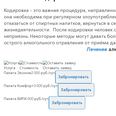
Кодировка – это важная процедура, направлен
она необходима при регулярном злоупотребле
отказаться от спиртных напитков, вернуться в 
жизнедеятельности. После кодировки человек от
неприязнь. Некоторые методы могут давать б
острого алкогольного отравления от приёма да
Лечение
ал
Услуга
Стоимость
Оставить заявку
Палата Эконом
2 000 руб./сут.
Забронировать
Палата Комфорт
3 000 руб./сут.
Забронировать
Палата ВИП
4 000 руб./сут.
Забронировать