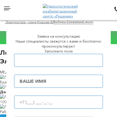
Выбрать ближайший центр
Электросталь, улица Красная 42
Заявка на консультацию
Наши специалисты свяжутся с вами и бесплатно
Консультация WhatsApp
проконсультируют
Заполните поле
Лечение женского алкоголизма в
Популярные города
Электростали
МЕДИКАМЕНТОЗНЫЕ И ПСИХОТЕРАПЕВТИЧЕСКИЕ СПОСОБЫ
Будем в течение
39 минут
Доступные
цены
100%
анонимность
Работаем
круглосуточно