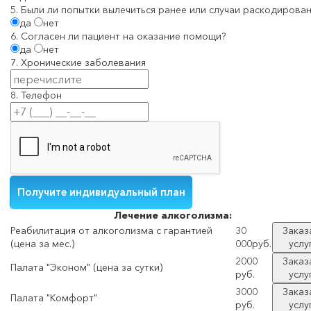
5. Были ли попытки вылечиться ранее или случаи раскодирован
да
нет
6. Согласен ли пациент на оказание помощи?
да
нет
7. Хронические заболевания
8. Телефон
Лечение
алкоголизма:
Реабилитация от алкоголизма с гарантией
30
Заказ
(цена за мес.)
000руб.
услу
2000
Заказ
Палата "Эконом" (цена за сутки)
руб.
услу
3000
Заказ
Палата "Комфорт"
руб.
услу