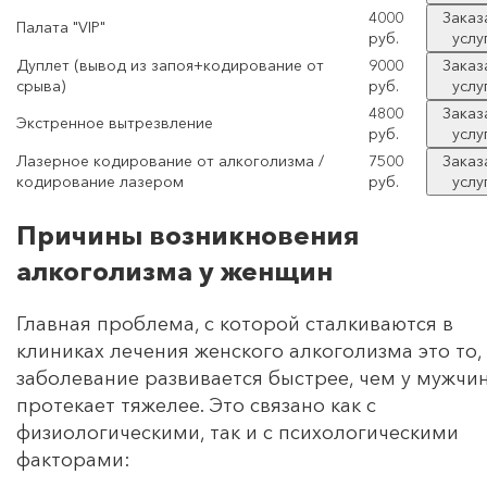
4000
Заказ
Палата "VIP"
руб.
услу
Дуплет (вывод из запоя+кодирование от
9000
Заказ
срыва)
руб.
услу
4800
Заказ
Экстренное вытрезвление
руб.
услу
Лазерное кодирование от алкоголизма /
7500
Заказ
кодирование лазером
руб.
услу
Причины возникновения
алкоголизма у женщин
Главная проблема, с которой сталкиваются в
клиниках лечения женского алкоголизма это то,
заболевание развивается быстрее, чем у мужчин
протекает тяжелее. Это связано как с
физиологическими, так и с психологическими
факторами: