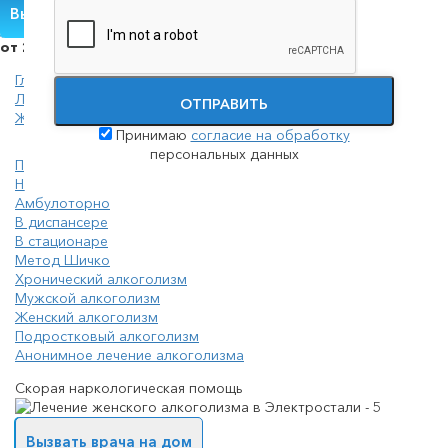
Вызвать нарколога
от 2000 руб./сутки
Главная
Лечение алкоголизма
ОТПРАВИТЬ
Женский алкоголизм
Принимаю
согласие на обработку
персональных данных
Принудительное лечение алкоголизма (интервенция)
На дому
Амбулоторно
В диспансере
В стационаре
Метод Шичко
Хронический алкоголизм
Мужской алкоголизм
Женский алкоголизм
Подростковый алкоголизм
Анонимное лечение алкоголизма
Скорая наркологическая помощь
Вызвать врача на дом