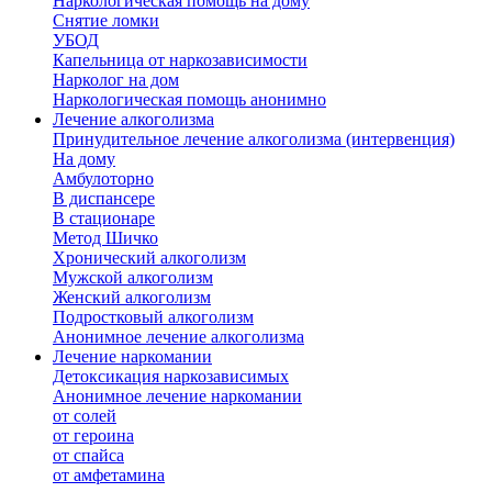
Наркологическая помощь на дому
Снятие ломки
УБОД
Капельница от наркозависимости
Нарколог на дом
Наркологическая помощь анонимно
Лечение алкоголизма
Принудительное лечение алкоголизма (интервенция)
На дому
Амбулоторно
В диспансере
В стационаре
Метод Шичко
Хронический алкоголизм
Мужской алкоголизм
Женский алкоголизм
Подростковый алкоголизм
Анонимное лечение алкоголизма
Лечение наркомании
Детоксикация наркозависимых
Анонимное лечение наркомании
от солей
от героина
от спайса
от амфетамина