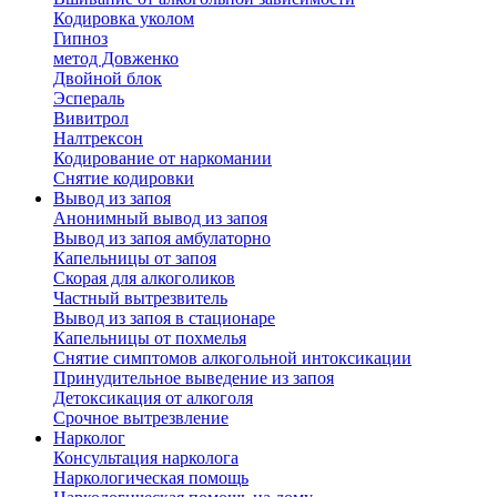
Кодировка уколом
Гипноз
метод Довженко
Двойной блок
Эспераль
Вивитрол
Налтрексон
Кодирование от наркомании
Снятие кодировки
Вывод из запоя
Анонимный вывод из запоя
Вывод из запоя амбулаторно
Капельницы от запоя
Скорая для алкоголиков
Частный вытрезвитель
Вывод из запоя в стационаре
Капельницы от похмелья
Снятие симптомов алкогольной интоксикации
Принудительное выведение из запоя
Детоксикация от алкоголя
Срочное вытрезвление
Нарколог
Консультация нарколога
Наркологическая помощь