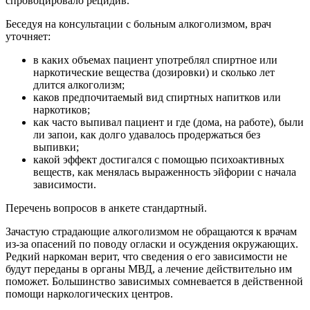
спровоцировало рецидив.
Беседуя на консультации с больным алкоголизмом, врач
уточняет:
в каких объемах пациент употреблял спиртное или
наркотические вещества (дозировки) и сколько лет
длится алкоголизм;
каков предпочитаемый вид спиртных напитков или
наркотиков;
как часто выпивал пациент и где (дома, на работе), были
ли запои, как долго удавалось продержаться без
выпивки;
какой эффект достигался с помощью психоактивных
веществ, как менялась выраженность эйфории с начала
зависимости.
Перечень вопросов в анкете стандартный.
Зачастую страдающие алкоголизмом не обращаются к врачам
из-за опасений по поводу огласки и осуждения окружающих.
Редкий наркоман верит, что сведения о его зависимости не
будут переданы в органы МВД, а лечение действительно им
поможет. Большинство зависимых сомневается в действенной
помощи наркологических центров.