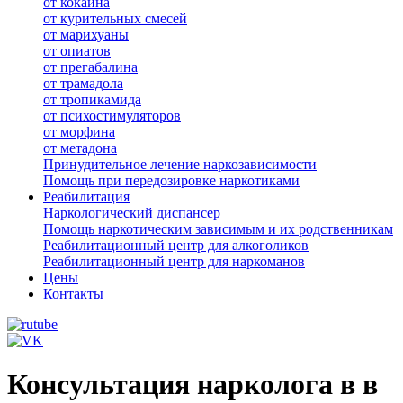
от кокаина
от курительных смесей
от марихуаны
от опиатов
от прегабалина
от трамадола
от тропикамида
от психостимуляторов
от морфина
от метадона
Принудительное лечение наркозависимости
Помощь при передозировке наркотиками
Реабилитация
Наркологический диспансер
Помощь наркотическим зависимым и их родственникам
Реабилитационный центр для алкоголиков
Реабилитационный центр для наркоманов
Цены
Контакты
Консультация нарколога в в